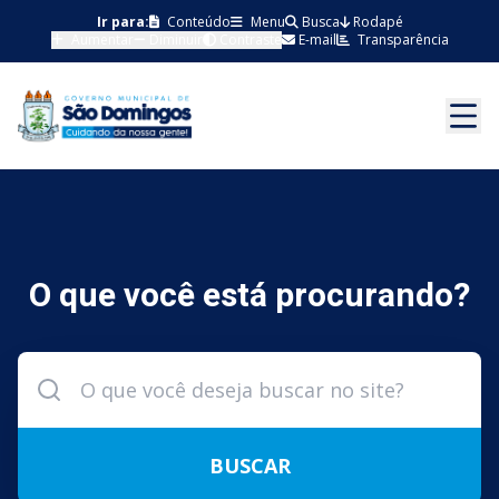
Ir para:
Conteúdo
Menu
Busca
Rodapé
Aumentar
Diminuir
Contraste
E-mail
Transparência
O que você está procurando?
BUSCAR