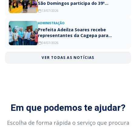
São Domingos participa do 39º
Congresso do Conasems em busca de
13/07/2026
avanços para a saúde pública
ADMINISTRAÇÃO
Prefeita Adeilza Soares recebe
representantes da Cagepa para
apresentação de projetos de
04/07/2026
abastecimento de água e esgotamento
sanitário em São Domingos
VER TODAS AS NOTÍCIAS
Em que podemos te ajudar?
Escolha de forma rápida o serviço que procura