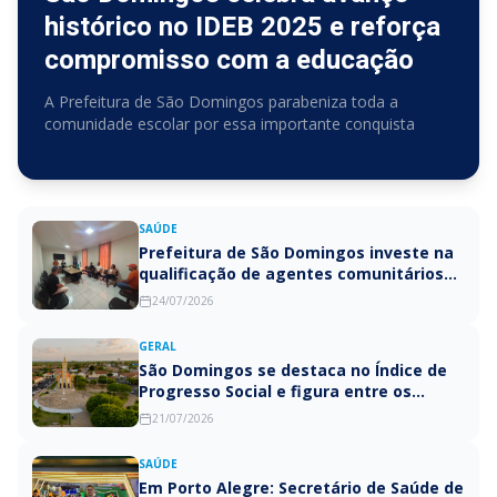
histórico no IDEB 2025 e reforça
compromisso com a educação
A Prefeitura de São Domingos parabeniza toda a
comunidade escolar por essa importante conquista
SAÚDE
Prefeitura de São Domingos investe na
qualificação de agentes comunitários
de saúde com curso de capacitação
24/07/2026
GERAL
São Domingos se destaca no Índice de
Progresso Social e figura entre os
municípios com melhor qualidade de
21/07/2026
vida da Paraíba
SAÚDE
Em Porto Alegre: Secretário de Saúde de